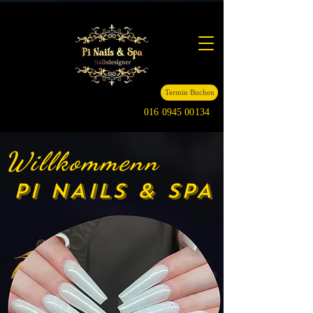
Termin Buchen
016 0945 00134
Willkommenn
PI NAILS & SPA